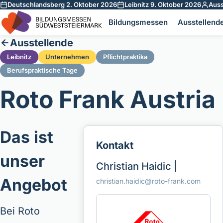
Deutschlandsberg 2. Oktober 2026
Leibnitz 9. Oktober 2026
Auss
Zum Inhalt springen
Bildungsmessen
Ausstellend
Ausstellende
Leibnitz
Unternehmen
Pflichtpraktika
Berufspraktische Tage
Roto Frank Austria
Das ist
Kontakt
unser
Christian Haidic |
Angebot
christian.haidic@roto-frank.com
Bei Roto