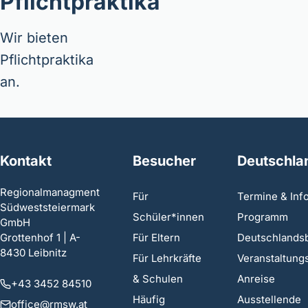
Pflichtpraktika
Wir bieten
Pflichtpraktika
an.
Kontakt
Besucher
Deutschla
Regionalmanagment
Für
Termine & Inf
Südweststeiermark
Schüler*innen
Programm
GmbH
Grottenhof 1 | A-
Für Eltern
Deutschlands
8430 Leibnitz
Für Lehrkräfte
Veranstaltung
& Schulen
Anreise
+43 3452 84510
Häufig
Ausstellende
office@rmsw.at