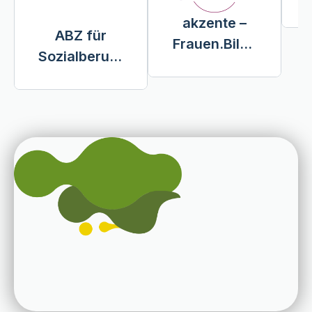
akzente –
ABZ für
Frauen.Bildu
Sozialberufe
ng.Wirtschaf
der Caritas
t.Region.