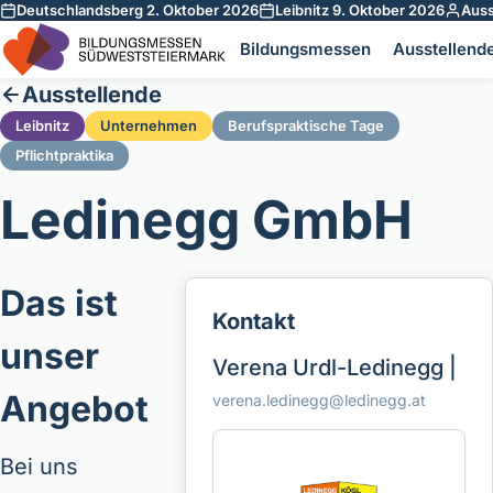
Deutschlandsberg 2. Oktober 2026
Leibnitz 9. Oktober 2026
Auss
Zum Inhalt springen
Bildungsmessen
Ausstellend
Ausstellende
Leibnitz
Unternehmen
Berufspraktische Tage
Pflichtpraktika
Ledinegg GmbH
Das ist
Kontakt
unser
Verena Urdl-Ledinegg |
Angebot
verena.ledinegg@ledinegg.at
Bei uns